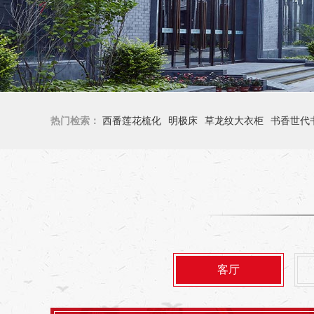
热门检索：
西番莲花梳化
明极床
草龙纹大衣柜
书香世代
客厅