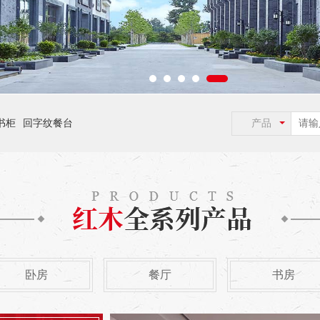
书柜
回字纹餐台
产品
卧房
餐厅
书房