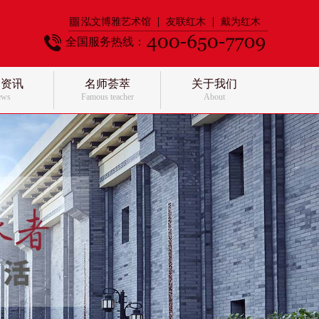
泓文博雅艺术馆
友联红木
戴为红木
全国服务热线：
闻资讯
名师荟萃
关于我们
ews
Famous teacher
About