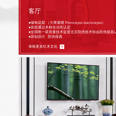
客厅
●缅甸花梨 （大果紫檀 Pterocarpus macrocarpus）
●首批通过木材合法性认定
●全国唯一获质量技术监督北京防伪技术协会防伪保真
●原创设计 防伪保真
体验更多红木文化