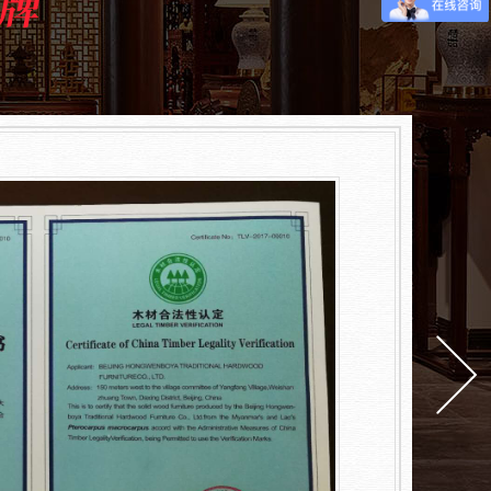
泓
执
授
服
取