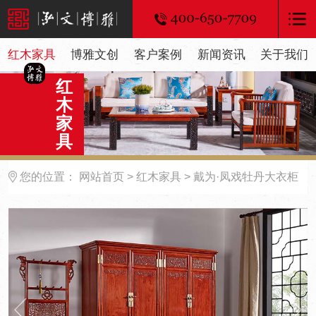
红木家具
博雅文创
客户案例
新闻资讯
关于我们
红
木
家
具
您的位置：
网站首页
>
红木家具
> 戴为·凤戏牡丹大衣柜