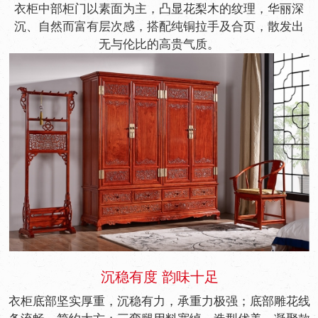
衣柜中部柜门以素面为主，凸显花梨木的纹理，华丽深
沉、自然而富有层次感，搭配纯铜拉手及合页，散发出
无与伦比的高贵气质。
沉稳有度 韵味十足
衣柜底部坚实厚重，沉稳有力，承重力极强；底部雕花线