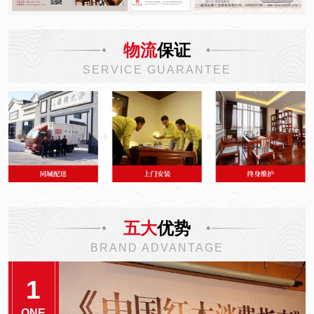
物流
保证
SERVICE GUARANTEE
五大
优势
BRAND ADVANTAGE
1
ONE