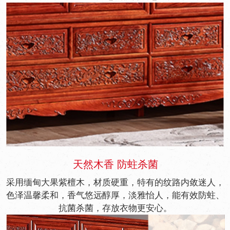
天然木香 防蛀杀菌
采用缅甸大果紫檀木，材质硬重，特有的纹路内敛迷人，
色泽温馨柔和，香气悠远醇厚，淡雅怡人，能有效防蛀、
抗菌杀菌，存放衣物更安心。