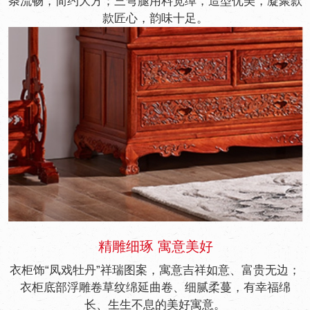
条流畅，简约大方；三弯腿用料宽绰，造型优美，凝聚款
款匠心，韵味十足。
精雕细琢 寓意美好
衣柜饰“凤戏牡丹”祥瑞图案，寓意吉祥如意、富贵无边；
衣柜底部浮雕卷草纹绵延曲卷、细腻柔蔓，有幸福绵
长、生生不息的美好寓意。