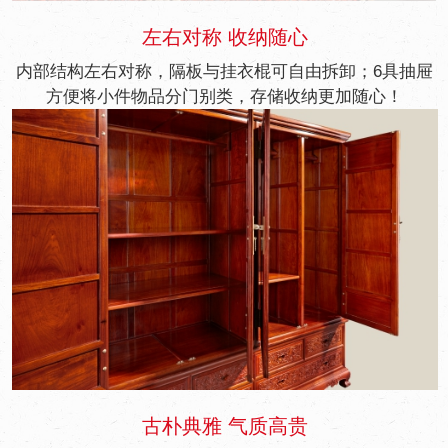
左右对称 收纳随心
内部结构左右对称，隔板与挂衣棍可自由拆卸；6具抽屉
方便将小件物品分门别类，存储收纳更加随心！
古朴典雅 气质高贵