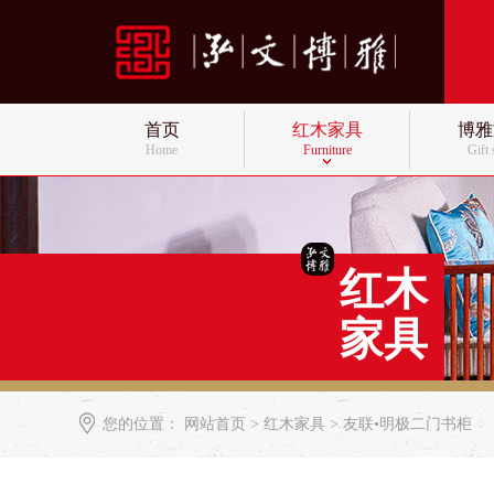
首页
红木家具
博雅
Home
Furniture
Gift
红木
家具
您的位置：
网站首页
>
红木家具
> 友联•明极二门书柜