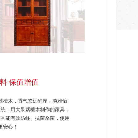
料 保值增值
紫檀木，香气悠远醇厚，淡雅怡
系统，用大果紫檀木制作的家具，
木香能有效防蛀、抗菌杀菌，使用
更安心！