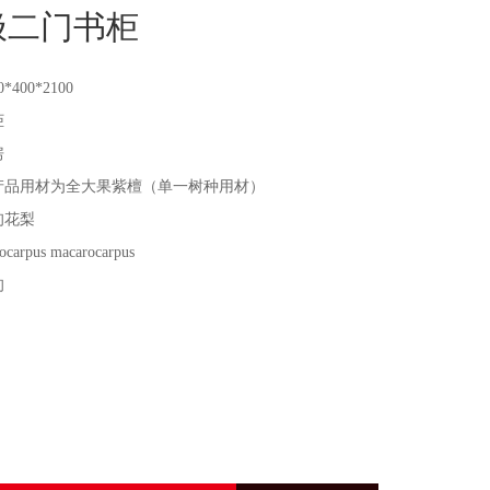
极二门书柜
0*400*2100
柜
房
产品用材为全大果紫檀（单一树种用材）
甸花梨
rocarpus macarocarpus
甸