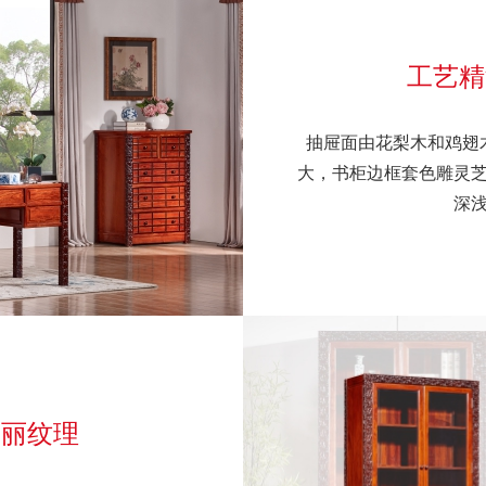
工艺精
抽屉面由花梨木和鸡翅
大，书柜边框套色雕灵
深
美丽纹理