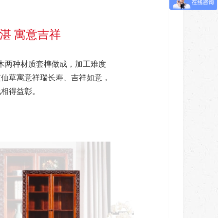
湛 寓意吉祥
木两种材质套榫做成，加工难度
芝仙草寓意祥瑞长寿、吉祥如意，
浅相得益彰。