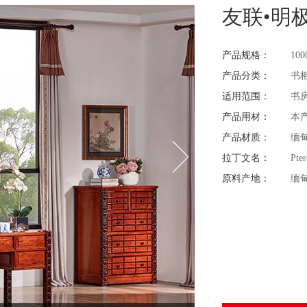
友联•明
产品规格：
100
产品分类：
书
适用范围：
书
产品用材：
本
产品材质：
缅
拉丁文名：
Pte
原料产地：
缅