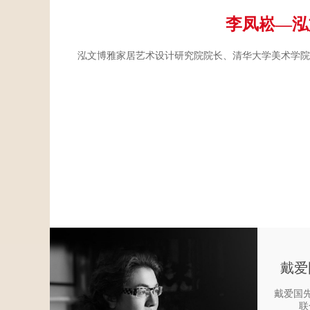
李凤崧—泓
泓文博雅家居艺术设计研究院院长、清华大学美术学院
戴爱
戴爱国
联