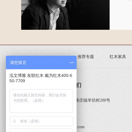
推荐专题
·
红木家具
请您留言
泓文博雅 友联红木 戴为红木400-6
50-7709
CONTACT US / 联系我们
Address
北京市大兴区魏善庄镇羊坊村200号
Phone
010-89204577
Fax
010-89204058
Email
bj@hongwenboya.com