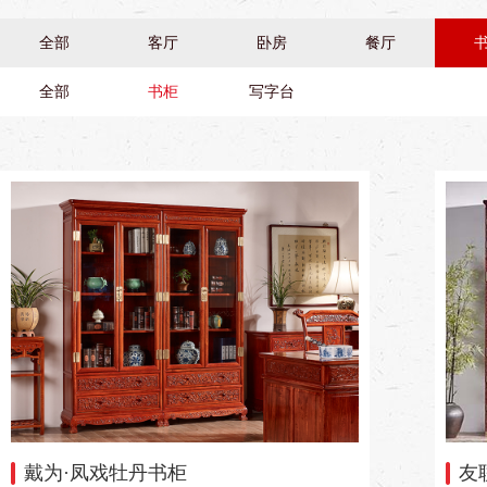
全部
客厅
卧房
餐厅
全部
书柜
写字台
戴为·凤戏牡丹书柜
友