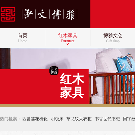
首页
红木家具
博雅文创
Home
Furniture
Gift shop
红木
家具
热门检索：
西番莲花梳化
明极床
草龙纹大衣柜
书香世代书柜
回字